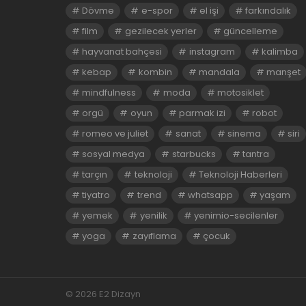
Dövme
e-spor
el işi
farkındalık
film
gezilecek yerler
güncelleme
hayvanat bahçesi
instagram
kalimba
kebap
kombin
mandala
manşet
mindfulness
moda
motosiklet
orgü
oyun
parmak izi
robot
romeo ve juliet
sanat
sinema
siri
sosyal medya
starbucks
tantra
tarçın
teknoloji
Teknoloji Haberleri
tiyatro
trend
whatsapp
yaşam
yemek
yenilik
yenimio-secilenler
yoga
zayıflama
çocuk
© 2026 E2 Dizayn