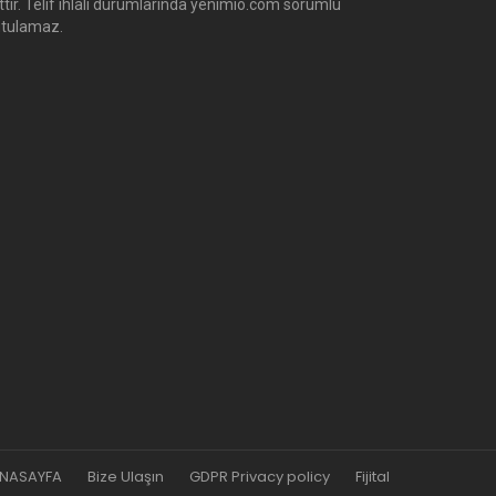
ittir. Telif ihlali durumlarında yenimio.com sorumlu
utulamaz.
NASAYFA
Bize Ulaşın
GDPR Privacy policy
Fijital