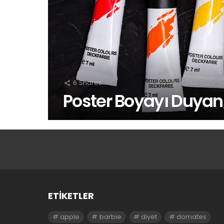
6
Shares
Poster Boyayı Duyan
ETIKETLER
apple
barbie
diyet
domates