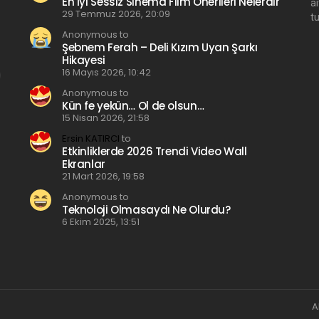
En İyi Sessiz Sinema Film Önerileri Nelerdir
a
29 Temmuz 2026, 20:09
t
Anonymous to
Şebnem Ferah – Deli Kızım Uyan Şarkı
Hikayesi
16 Mayıs 2026, 10:42
Anonymous to
Kün fe yekün… Ol de olsun…
15 Nisan 2026, 21:58
Ersin KATIRCI
to
Etkinliklerde 2026 Trendi Video Wall
Ekranlar
21 Mart 2026, 19:58
Anonymous to
Teknoloji Olmasaydı Ne Olurdu?
6 Ekim 2025, 13:51
A