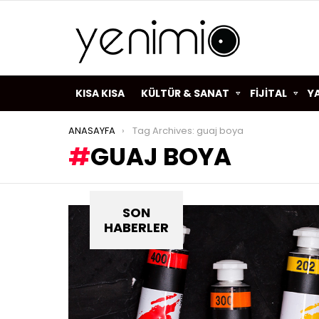
KISA KISA
KÜLTÜR & SANAT
FİJİTAL
Y
You are here:
ANASAYFA
Tag Archives: guaj boya
GUAJ BOYA
SON
HABERLER