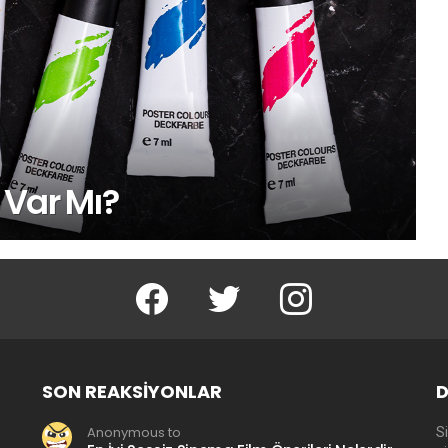
 Var Mı?
facebook
twitter
instagram
SON REAKSIYONLAR
D
Anonymous to
Si