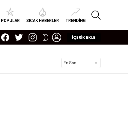
SEARCH
POPULAR
SICAK HABERLER
TRENDING
facebook
twitter
instagram
LOGIN
SWITCH
İÇERİK EKLE
SKIN