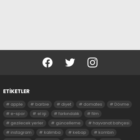
facebook
twitter
instagram
ETIKETLER
apple
barbie
diyet
domates
Dövme
e-spor
el işi
farkındalık
film
gezilecek yerler
güncelleme
hayvanat bahçesi
instagram
kalimba
kebap
kombin