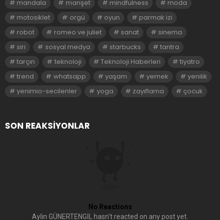
mandala
manşet
mindfulness
moda
motosiklet
orgü
oyun
parmak izi
robot
romeo ve juliet
sanat
sinema
siri
sosyal medya
starbucks
tantra
tarçın
teknoloji
Teknoloji Haberleri
tiyatro
trend
whatsapp
yaşam
yemek
yenilik
yenimio-secilenler
yoga
zayıflama
çocuk
SON REAKSIYONLAR
No Reactions
Aylin GÜNERTENGİL hasn't reacted on any post yet.