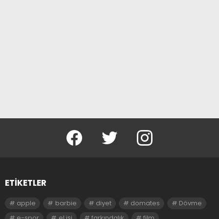
facebook
twitter
instagram
ETIKETLER
apple
barbie
diyet
domates
Dövme
e-spor
el işi
farkındalık
film