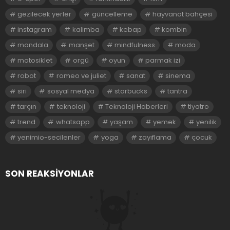
gezilecek yerler
güncelleme
hayvanat bahçesi
instagram
kalimba
kebap
kombin
mandala
manşet
mindfulness
moda
motosiklet
orgü
oyun
parmak izi
robot
romeo ve juliet
sanat
sinema
siri
sosyal medya
starbucks
tantra
tarçın
teknoloji
Teknoloji Haberleri
tiyatro
trend
whatsapp
yaşam
yemek
yenilik
yenimio-secilenler
yoga
zayıflama
çocuk
SON REAKSIYONLAR