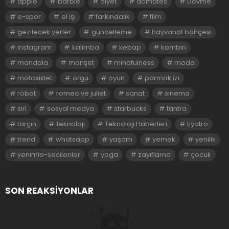
apple
barbie
diyet
domates
Dövme
e-spor
el işi
farkındalık
film
gezilecek yerler
güncelleme
hayvanat bahçesi
instagram
kalimba
kebap
kombin
mandala
manşet
mindfulness
moda
motosiklet
orgü
oyun
parmak izi
robot
romeo ve juliet
sanat
sinema
siri
sosyal medya
starbucks
tantra
tarçın
teknoloji
Teknoloji Haberleri
tiyatro
trend
whatsapp
yaşam
yemek
yenilik
yenimio-secilenler
yoga
zayıflama
çocuk
SON REAKSIYONLAR