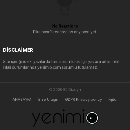
No Reactions
Elka hasn't reacted on any post yet.
DISCLAIMER
Site içeriğinde ki yazılarda tüm sorumluluk ilgili yazara aittir. Telif
ihlali durumlarında yenimio.com sorumlu tutulamaz.
© 2026 E2 Dizayn
ANASAYFA
Bize Ulaşın
GDPR Privacy policy
Fijital