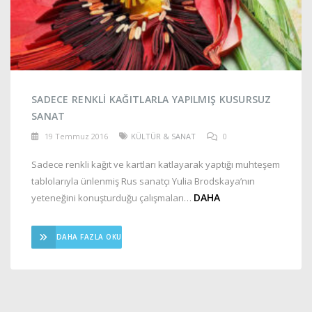
SADECE RENKLI KAĞITLARLA YAPILMIŞ KUSURSUZ
SANAT
19 Temmuz 2016
KÜLTÜR & SANAT
0
Sadece renkli kağıt ve kartları katlayarak yaptığı muhteşem
tablolarıyla ünlenmiş Rus sanatçı Yulia Brodskaya’nın
DAHA
yeteneğini konuşturduğu çalışmaları…
DAHA FAZLA OKU