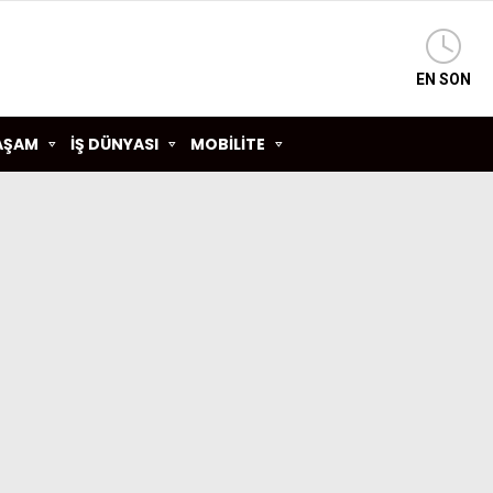
EN SON
AŞAM
İŞ DÜNYASI
MOBİLİTE