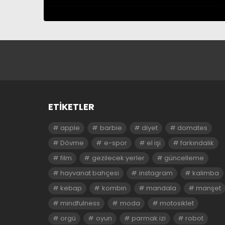
ETIKETLER
apple
barbie
diyet
domates
Dövme
e-spor
el işi
farkındalık
film
gezilecek yerler
güncelleme
hayvanat bahçesi
instagram
kalimba
kebap
kombin
mandala
manşet
mindfulness
moda
motosiklet
orgü
oyun
parmak izi
robot