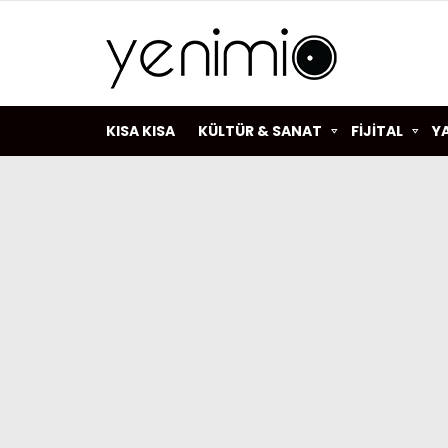
KISA KISA
KÜLTÜR & SANAT
FİJİTAL
Y