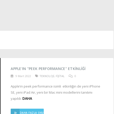
APPLE'IN "PEEK PERFORMANCE" ETKINLIĞI
9 Mart 2022
TEKNOLOJİ
,
FİJİTAL
0
Apple’ın peek performance isimli etkinliğin de yeni iPhone
SE, yeni iPad Air, yeni bir Mac mini modellerini tanıtımı
DAHA
yapıldı.
DAHA FAZLA OKU