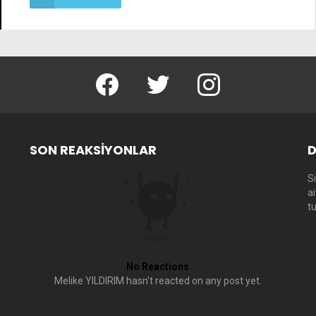
facebook
twitter
instagram
SON REAKSIYONLAR
D
Si
a
t
No Reactions
Melike YILDIRIM hasn't reacted on any post yet.