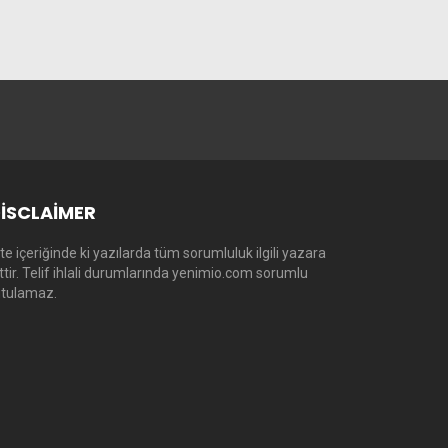
ISCLAIMER
te içeriğinde ki yazılarda tüm sorumluluk ilgili yazara
ittir. Telif ihlali durumlarında yenimio.com sorumlu
utulamaz.