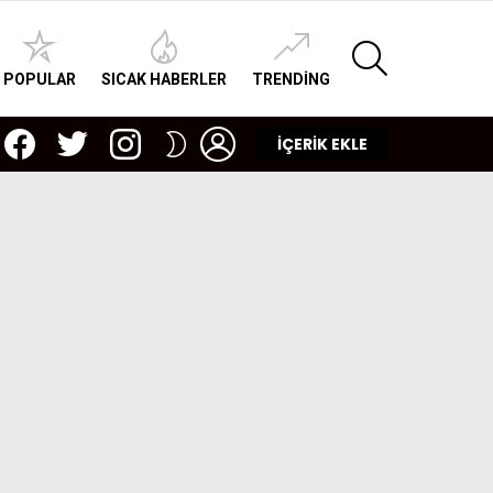
SEARCH
POPULAR
SICAK HABERLER
TRENDING
facebook
twitter
instagram
LOGIN
SWITCH
İÇERİK EKLE
SKIN