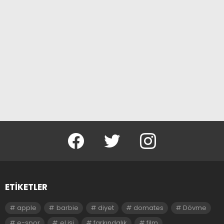
facebook
twitter
instagram
ETIKETLER
apple
barbie
diyet
domates
Dövme
e-spor
el işi
farkındalık
film