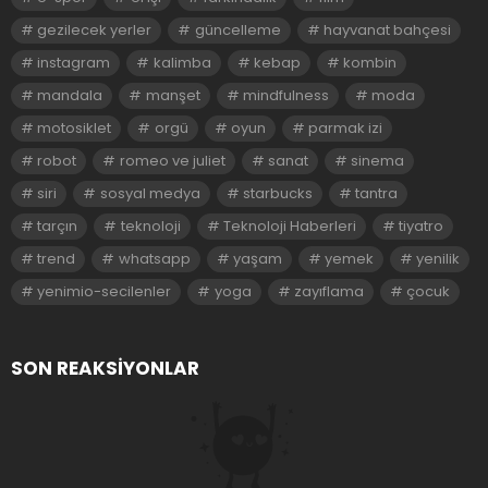
gezilecek yerler
güncelleme
hayvanat bahçesi
instagram
kalimba
kebap
kombin
mandala
manşet
mindfulness
moda
motosiklet
orgü
oyun
parmak izi
robot
romeo ve juliet
sanat
sinema
siri
sosyal medya
starbucks
tantra
tarçın
teknoloji
Teknoloji Haberleri
tiyatro
trend
whatsapp
yaşam
yemek
yenilik
yenimio-secilenler
yoga
zayıflama
çocuk
SON REAKSIYONLAR