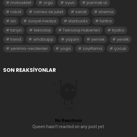
motosiklet
orgü
oyun
parmak izi
robot
romeo ve juliet
sanat
sinema
siri
sosyal medya
starbucks
tantra
tarçın
teknoloji
Teknoloji Haberleri
tiyatro
trend
whatsapp
yaşam
yemek
yenilik
yenimio-secilenler
yoga
zayıflama
çocuk
SON REAKSIYONLAR
No Reactions
Queen hasn't reacted on any post yet.