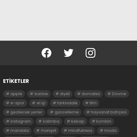
facebook
twitter
instagram
ETIKETLER
apple
barbie
diyet
domates
Dövme
e-spor
el işi
farkındalık
film
gezilecek yerler
güncelleme
hayvanat bahçesi
instagram
kalimba
kebap
kombin
mandala
manşet
mindfulness
moda