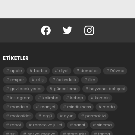
facebook
twitter
instagram
ETIKETLER
apple
barbie
diyet
domates
Dövme
e-spor
el işi
farkındalık
film
gezilecek yerler
güncelleme
hayvanat bahçesi
instagram
kalimba
kebap
kombin
mandala
manşet
mindfulness
moda
motosiklet
orgü
oyun
parmak izi
robot
romeo ve juliet
sanat
sinema
siri
sosyal medya
starbucks
tantra