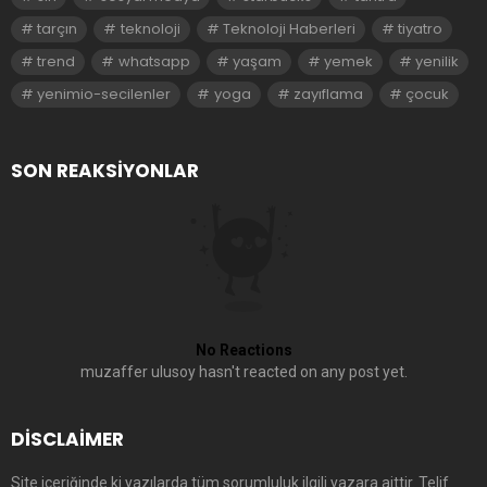
tarçın
teknoloji
Teknoloji Haberleri
tiyatro
trend
whatsapp
yaşam
yemek
yenilik
yenimio-secilenler
yoga
zayıflama
çocuk
SON REAKSIYONLAR
No Reactions
muzaffer ulusoy hasn't reacted on any post yet.
DISCLAIMER
Site içeriğinde ki yazılarda tüm sorumluluk ilgili yazara aittir. Telif