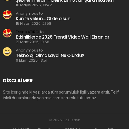
Şebnem Ferah – Deli Kızım Uyan Şarkı Hikayesi
16 Mayıs 2026, 10:42
Anonymous to
Kün fe yekün… Ol de olsun…
15 Nisan 2026, 21:58
Ersin KATIRCI
to
Etkinliklerde 2026 Trendi Video Wall Ekranlar
21 Mart 2026, 19:58
Anonymous to
Teknoloji Olmasaydı Ne Olurdu?
6 Ekim 2025, 13:51
DISCLAIMER
Site içeriğinde ki yazılarda tüm sorumluluk ilgili yazara aittir. Telif
ihlali durumlarında yenimio.com sorumlu tutulamaz.
© 2026 E2 Dizayn