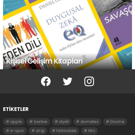
Kişisel Gelişim Kitapları
facebook
twitter
instagram
ETIKETLER
apple
barbie
diyet
domates
Dövme
e-spor
el işi
farkındalık
film