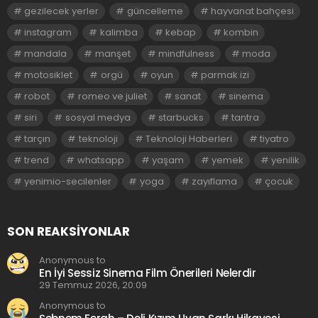
gezilecek yerler
güncelleme
hayvanat bahçesi
instagram
kalimba
kebap
kombin
mandala
manşet
mindfulness
moda
motosiklet
orgü
oyun
parmak izi
robot
romeo ve juliet
sanat
sinema
siri
sosyal medya
starbucks
tantra
tarçın
teknoloji
Teknoloji Haberleri
tiyatro
trend
whatsapp
yaşam
yemek
yenilik
yenimio-secilenler
yoga
zayıflama
çocuk
SON REAKSIYONLAR
Anonymous to
En İyi Sessiz Sinema Film Önerileri Nelerdir
29 Temmuz 2026, 20:09
Anonymous to