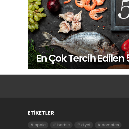
En Çok Tercih Edilen 5
ETIKETLER
apple
barbie
diyet
domates