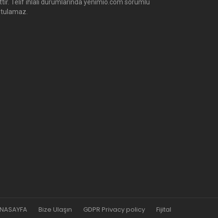
ittir. Telif ihlali durumlarında yenimio.com sorumlu
utulamaz.
NASAYFA
Bize Ulaşın
GDPR Privacy policy
Fijital