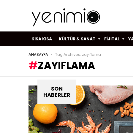
KISA KISA
KÜLTÜR & SANAT
FİJİTAL
Y
You are here:
ANASAYFA
Tag Archives: zayıflama
ZAYIFLAMA
SON
HABERLER