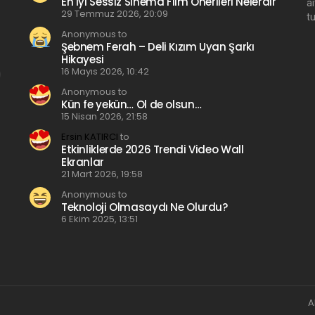
En İyi Sessiz Sinema Film Önerileri Nelerdir
a
29 Temmuz 2026, 20:09
t
Anonymous to
Şebnem Ferah – Deli Kızım Uyan Şarkı
Hikayesi
16 Mayıs 2026, 10:42
Anonymous to
Kün fe yekün… Ol de olsun…
15 Nisan 2026, 21:58
Ersin KATIRCI
to
Etkinliklerde 2026 Trendi Video Wall
Ekranlar
21 Mart 2026, 19:58
Anonymous to
Teknoloji Olmasaydı Ne Olurdu?
6 Ekim 2025, 13:51
A