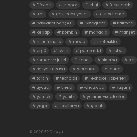
Dövme
e-spor
el işi
farkındalık
film
gezilecek yerler
güncelleme
hayvanat bahçesi
instagram
kalimba
kebap
kombin
mandala
manşet
mindfulness
moda
motosiklet
orgü
oyun
parmak izi
robot
romeo ve juliet
sanat
sinema
siri
sosyal medya
starbucks
tantra
tarçın
teknoloji
Teknoloji Haberleri
tiyatro
trend
whatsapp
yaşam
yemek
yenilik
yenimio-secilenler
yoga
zayıflama
çocuk
© 2026 E2 Dizayn