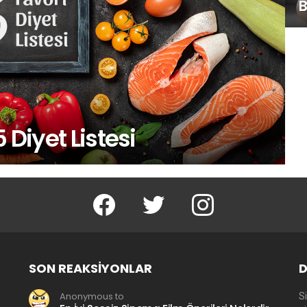
B
 Diyet Listesi
facebook
twitter
instagram
SON REAKSIYONLAR
D
Anonymous to
Si