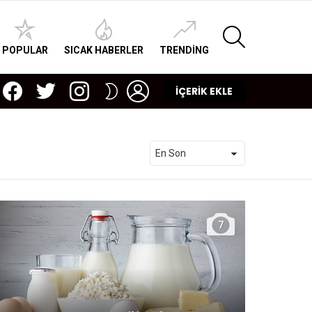
SEARCH
POPULAR
SICAK HABERLER
TRENDING
facebook
twitter
instagram
LOGIN
SWITCH
İÇERİK EKLE
SKIN
7