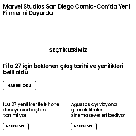
Marvel Studios San Diego Comic-Con’da Yeni
Filmlerini Duyurdu
SEÇTİKLERİMİZ
Fifa 27 için beklenen çıkış tarihi ve yenilikleri
belli oldu
HABERI OKU
iOS 27 yenilikler ile iPhone
Ağustos ayı vizyona
deneyimini baştan
girecek filmler
tanımlıyor
sinemaseverleri bekliyor
HABERI OKU
HABERI OKU