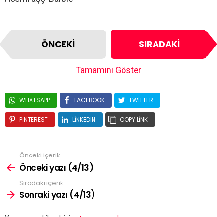
ÖNCEKI
SIRADAKI
Tamamını Göster
WHATSAPP
FACEBOOK
TWITTER
PINTEREST
LINKEDIN
COPY LINK
Önceki içerik
Önceki yazı (4/13)
Sıradaki içerik
Sonraki yazı (4/13)