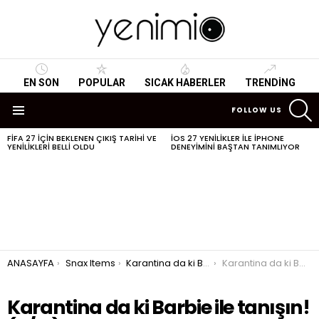
EN SON
POPULAR
SICAK HABERLER
TRENDING
S
FOLLOW US
Menu
FIFA 27 IÇIN BEKLENEN ÇIKIŞ TARIHI VE
IOS 27 YENILIKLER ILE IPHONE
SON
YENILIKLERI BELLI OLDU
DENEYIMINI BAŞTAN TANIMLIYOR
HABERLER
You are here:
ANASAYFA
Snax Items
Karantina da ki Barbie ile tanışın!
Karantina da ki Barbie ile tanışın!
Karantina da ki Barbie ile tanışın!