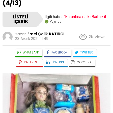
(4/13)
LISTELI
İlgili haber
"Karantina da ki Barbie ile tanışın!"
İÇERIK
Yayında
Yazar:
Emel Çelik KATIRCI
2b
Views
23 Aralık 2021, 11:49
WHATSAPP
FACEBOOK
TWITTER
PINTEREST
LINKEDIN
COPY LINK