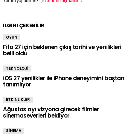
Bir
Yorum yapabilmek için
oturum açmalısınız
.
yanıt
yazın
İLGİNİ ÇEKEBİLİR
OYUN
Fifa 27 için beklenen çıkış tarihi ve yenilikleri
belli oldu
TEKNOLOJİ
iOS 27 yenilikler ile iPhone deneyimini baştan
tanımlıyor
ETKİNLİKLER
Ağustos ayı vizyona girecek filmler
sinemaseverleri bekliyor
SİNEMA