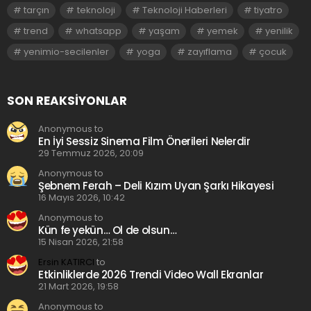
tarçın
teknoloji
Teknoloji Haberleri
tiyatro
trend
whatsapp
yaşam
yemek
yenilik
yenimio-secilenler
yoga
zayıflama
çocuk
SON REAKSIYONLAR
Anonymous to
En İyi Sessiz Sinema Film Önerileri Nelerdir
29 Temmuz 2026, 20:09
Anonymous to
Şebnem Ferah – Deli Kızım Uyan Şarkı Hikayesi
16 Mayıs 2026, 10:42
Anonymous to
Kün fe yekün… Ol de olsun…
15 Nisan 2026, 21:58
Ersin KATIRCI
to
Etkinliklerde 2026 Trendi Video Wall Ekranlar
21 Mart 2026, 19:58
Anonymous to