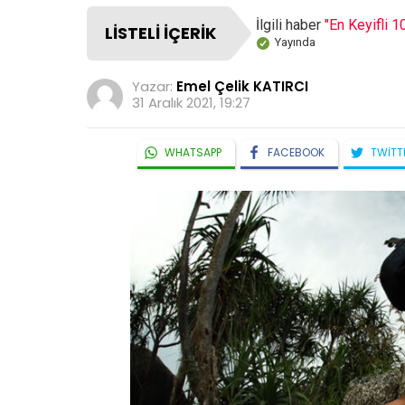
İlgili haber
"En Keyifli 1
LISTELI İÇERIK
Yayında
Yazar:
Emel Çelik KATIRCI
31 Aralık 2021, 19:27
WHATSAPP
FACEBOOK
TWITT