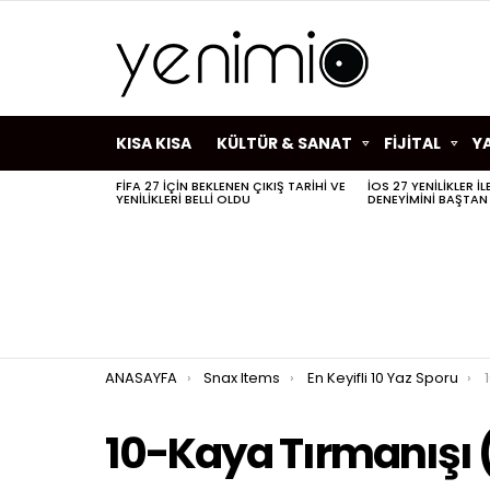
KISA KISA
KÜLTÜR & SANAT
FİJİTAL
Y
FIFA 27 IÇIN BEKLENEN ÇIKIŞ TARIHI VE
IOS 27 YENILIKLER I
SON
YENILIKLERI BELLI OLDU
DENEYIMINI BAŞTAN
HABERLER
You are here:
ANASAYFA
Snax Items
En Keyifli 10 Yaz Sporu
10-Kaya Tırmanışı 