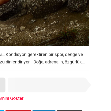
ı… Kondisyon gerektiren bir spor, denge ve
zu dinlendiriyor… Doğa, adrenalin, özgürlük…
SIRADAKI
mını Göster