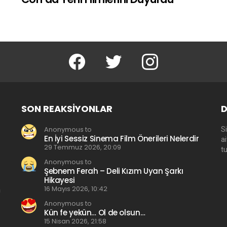
facebook
twitter
instagram
SON REAKSIYONLAR
D
Anonymous to
Si
En İyi Sessiz Sinema Film Önerileri Nelerdir
a
29 Temmuz 2026, 20:09
t
Anonymous to
Şebnem Ferah – Deli Kızım Uyan Şarkı
Hikayesi
16 Mayıs 2026, 10:42
Anonymous to
Kün fe yekün… Ol de olsun…
15 Nisan 2026, 21:58