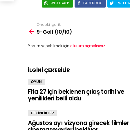
WHATSAPP
FACEBOOK
TWITTE
Önceki içerik
9-Golf (10/10)
Bir
Yorum yapabilmek için
oturum açmalısınız
.
yanıt
yazın
İLGİNİ ÇEKEBİLİR
OYUN
Fifa 27 için beklenen çıkış tarihi ve
yenilikleri belli oldu
ETKİNLİKLER
Ağustos ayı vizyona girecek filmler
sinemaseverleri bekliyor