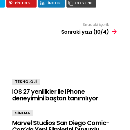
R
PINTEREST
LINKEDIN
COPY LINK
Sıradaki içerik
Sonraki yazı (10/4)
TEKNOLOJİ
iOS 27 yenilikler ile iPhone
deneyimini baştan tanımlıyor
SİNEMA
Marvel Studios San Diego Comic-
Con’da Yeni Filmlerini Duyurdu