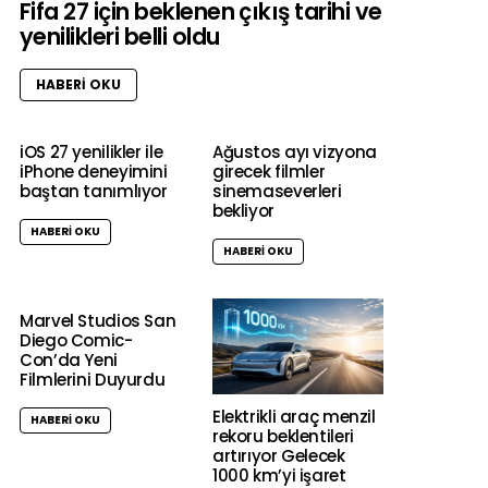
Fifa 27 için beklenen çıkış tarihi ve
yenilikleri belli oldu
HABERI OKU
iOS 27 yenilikler ile
Ağustos ayı vizyona
iPhone deneyimini
girecek filmler
baştan tanımlıyor
sinemaseverleri
bekliyor
HABERI OKU
HABERI OKU
Marvel Studios San
Diego Comic-
Con’da Yeni
Filmlerini Duyurdu
Elektrikli araç menzil
HABERI OKU
rekoru beklentileri
artırıyor Gelecek
1000 km’yi işaret