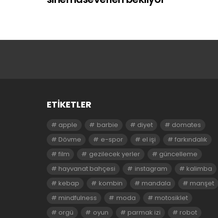
ETIKETLER
apple
barbie
diyet
domates
Dövme
e-spor
el işi
farkındalık
film
gezilecek yerler
güncelleme
hayvanat bahçesi
instagram
kalimba
kebap
kombin
mandala
manşet
mindfulness
moda
motosiklet
orgü
oyun
parmak izi
robot