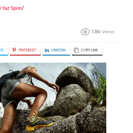
0 Yaz Sporu"
1.9b
Views
ER
PINTEREST
LINKEDIN
COPY LINK