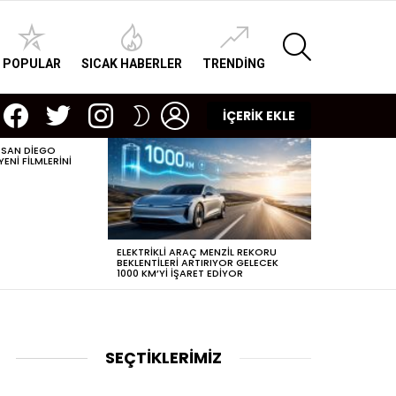
SEARCH
POPULAR
SICAK HABERLER
TRENDING
facebook
twitter
instagram
LOGIN
SWITCH
İÇERİK EKLE
SKIN
 SAN DIEGO
POPÜLERLEŞEN
NI FILMLERINI
DIJITAL ÇAĞDA
ELEKTRIKLI ARAÇ MENZIL REKORU
BEKLENTILERI ARTIRIYOR GELECEK
1000 KM’YI IŞARET EDIYOR
SEÇTİKLERİMİZ