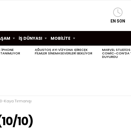
EN SON
AŞAM
İŞ DÜNYASI
MOBİLİTE
LE IPHONE
AĞUSTOS AYI VIZYONA GIRECEK
MARVEL STUDIOS
 TANIMLIYOR
FILMLER SINEMASEVERLERI BEKLIYOR
COMIC-CON’DA YE
DUYURDU
10-Kaya Tırmanışı
(10/10)