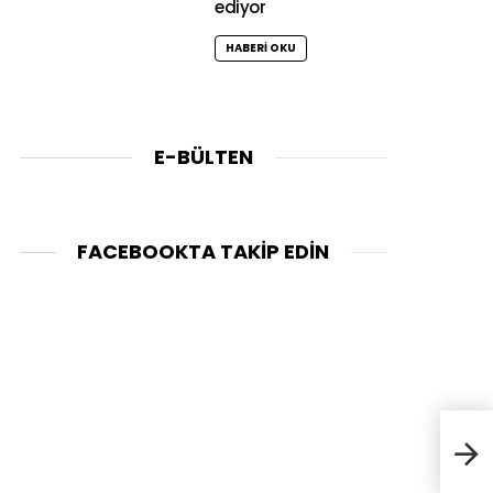
ediyor
HABERI OKU
E-BÜLTEN
FACEBOOKTA TAKIP EDIN
Kış 
Çayı