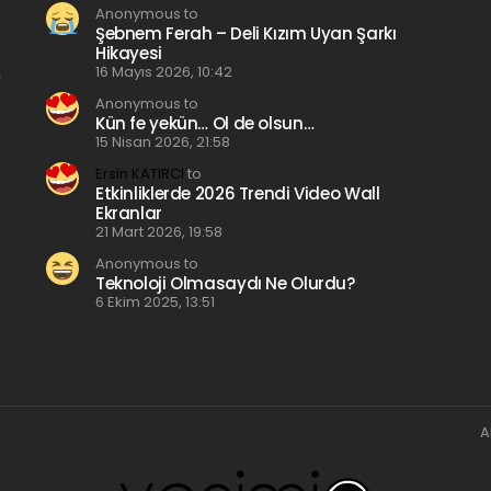
Anonymous to
Şebnem Ferah – Deli Kızım Uyan Şarkı
Hikayesi
16 Mayıs 2026, 10:42
Anonymous to
Kün fe yekün… Ol de olsun…
15 Nisan 2026, 21:58
Ersin KATIRCI
to
Etkinliklerde 2026 Trendi Video Wall
Ekranlar
21 Mart 2026, 19:58
Anonymous to
Teknoloji Olmasaydı Ne Olurdu?
6 Ekim 2025, 13:51
A