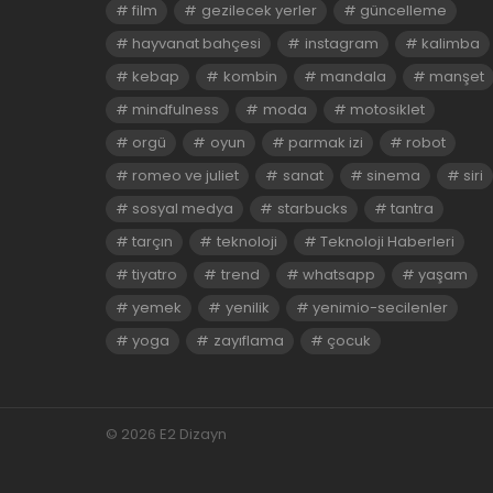
film
gezilecek yerler
güncelleme
hayvanat bahçesi
instagram
kalimba
kebap
kombin
mandala
manşet
mindfulness
moda
motosiklet
orgü
oyun
parmak izi
robot
romeo ve juliet
sanat
sinema
siri
sosyal medya
starbucks
tantra
tarçın
teknoloji
Teknoloji Haberleri
tiyatro
trend
whatsapp
yaşam
yemek
yenilik
yenimio-secilenler
yoga
zayıflama
çocuk
© 2026 E2 Dizayn