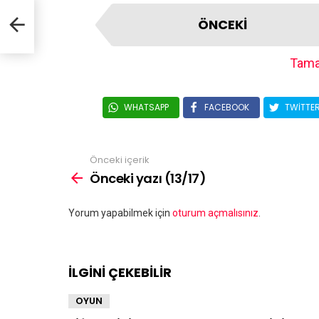
ÖNCEKI
Tama
WHATSAPP
FACEBOOK
TWITTE
Önceki içerik
Önceki yazı (13/17)
Bir
Yorum yapabilmek için
oturum açmalısınız
.
yanıt
yazın
İLGİNİ ÇEKEBİLİR
OYUN