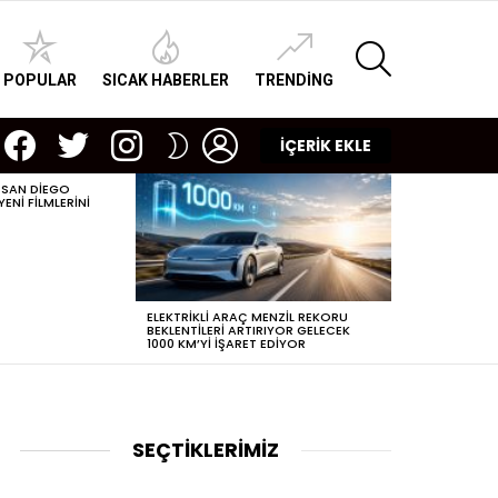
SEARCH
POPULAR
SICAK HABERLER
TRENDING
facebook
twitter
instagram
LOGIN
SWITCH
İÇERİK EKLE
SKIN
 SAN DIEGO
POPÜLERLEŞEN
NI FILMLERINI
DIJITAL ÇAĞDA
ELEKTRIKLI ARAÇ MENZIL REKORU
BEKLENTILERI ARTIRIYOR GELECEK
1000 KM’YI IŞARET EDIYOR
SEÇTİKLERİMİZ