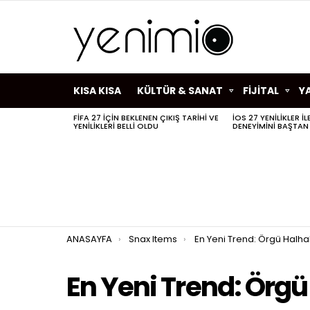
KISA KISA
KÜLTÜR & SANAT
FİJİTAL
Y
FIFA 27 IÇIN BEKLENEN ÇIKIŞ TARIHI VE
IOS 27 YENILIKLER I
SON
YENILIKLERI BELLI OLDU
DENEYIMINI BAŞTAN
HABERLER
You are here:
ANASAYFA
Snax Items
En Yeni Trend: Örgü Halha
En Yeni Trend: Örgü 