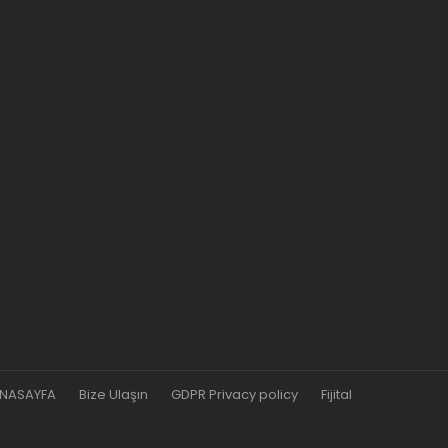
NASAYFA
Bize Ulaşın
GDPR Privacy policy
Fijital