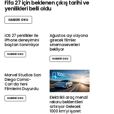
Fifa 27 için beklenen çıkış tarihi ve
yenilikleri belli oldu
HABERI OKU
iOS 27 yenilikler ile
Ağustos ayı vizyona
iPhone deneyimini
girecek filmler
baştan tanımlıyor
sinemaseverleri
bekliyor
HABERI OKU
HABERI OKU
Marvel Studios San
Diego Comic-
Con’da Yeni
Filmlerini Duyurdu
Elektrikli araç menzil
HABERI OKU
rekoru beklentileri
artırıyor Gelecek
1000 km’yi işaret