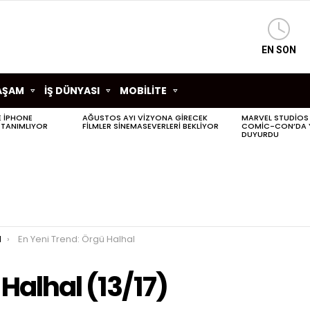
EN SON
AŞAM
İŞ DÜNYASI
MOBİLİTE
LE IPHONE
AĞUSTOS AYI VIZYONA GIRECEK
MARVEL STUDIOS
 TANIMLIYOR
FILMLER SINEMASEVERLERI BEKLIYOR
COMIC-CON’DA YE
DUYURDU
l
En Yeni Trend: Örgü Halhal
Halhal (13/17)