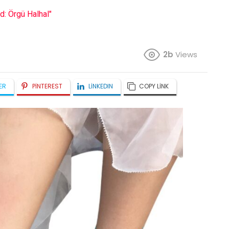
d: Örgü Halhal"
2b
Views
ER
PINTEREST
LINKEDIN
COPY LINK