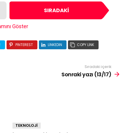
SIRADAKI
mını Göster
R
PINTEREST
LINKEDIN
COPY LINK
Sıradaki içerik
Sonraki yazı (13/17)
TEKNOLOJİ