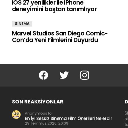
iOS 27 yenilikler ile iPhone
deneyimini baştan tanımlıyor
SİNEMA
Marvel Studios San Diego Comic-
Con’da Yeni Filmlerini Duyurdu
facebook
twitter
instagram
SON REAKSIYONLAR
D
Anonymous to
Si
En İyi Sessiz Sinema Film Önerileri Nelerdir
a
29 Temmuz 2026, 20:09
t