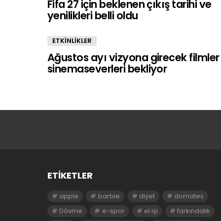
Fifa 27 için beklenen çıkış tarihi ve
yenilikleri belli oldu
ETKİNLİKLER
Ağustos ayı vizyona girecek filmler
sinemaseverleri bekliyor
ETIKETLER
apple
barbie
diyet
domates
Dövme
e-spor
el işi
farkındalık