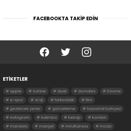
FACEBOOKTA TAKIP EDIN
facebook
twitter
instagram
ETIKETLER
apple
barbie
diyet
domates
Dövme
e-spor
el işi
farkındalık
film
gezilecek yerler
güncelleme
hayvanat bahçesi
instagram
kalimba
kebap
kombin
mandala
manşet
mindfulness
moda