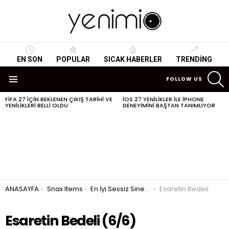
EN SON
POPULAR
SICAK HABERLER
TRENDING
S
FOLLOW US
Menu
FIFA 27 IÇIN BEKLENEN ÇIKIŞ TARIHI VE
IOS 27 YENILIKLER ILE IPHONE
SON
YENILIKLERI BELLI OLDU
DENEYIMINI BAŞTAN TANIMLIYOR
HABERLER
You are here:
ANASAYFA
Snax Items
En İyi Sessiz Sinema Film Önerileri Nelerdir
Esaretin Bedeli
Esaretin Bedeli (6/6)