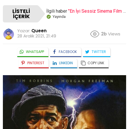
LISTELI
İlgili haber
"En İyi Sessiz Sinema Film Önerileri Nelerdir"
İÇERIK
Yayında
Yazar:
Queen
2b
Views
28 Aralık 2021, 21:49
WHATSAPP
FACEBOOK
TWITTER
PINTEREST
LINKEDIN
COPY LINK