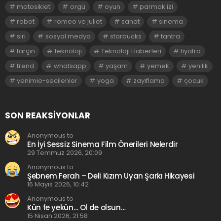
motosiklet
orgü
oyun
parmak izi
robot
romeo ve juliet
sanat
sinema
siri
sosyal medya
starbucks
tantra
tarçın
teknoloji
Teknoloji Haberleri
tiyatro
trend
whatsapp
yaşam
yemek
yenilik
yenimio-secilenler
yoga
zayıflama
çocuk
SON REAKSIYONLAR
Anonymous to
En İyi Sessiz Sinema Film Önerileri Nelerdir
29 Temmuz 2026, 20:09
Anonymous to
Şebnem Ferah – Deli Kızım Uyan Şarkı Hikayesi
16 Mayıs 2026, 10:42
Anonymous to
Kün fe yekün… Ol de olsun…
15 Nisan 2026, 21:58