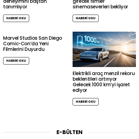
deneyimini baştan
girecek filmler
tanımlıyor
sinemaseverleri bekliyor
HABERI OKU
HABERI OKU
Marvel Studios San Diego
Comic-Con’da Yeni
Filmlerini Duyurdu
HABERI OKU
Elektrikli araç menzil rekoru
beklentileri artırıyor
Gelecek 1000 km’yi işaret
ediyor
HABERI OKU
E-BÜLTEN