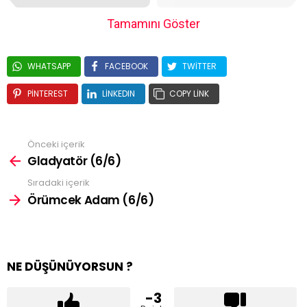
Tamamını Göster
WHATSAPP
FACEBOOK
TWITTER
PINTEREST
LINKEDIN
COPY LINK
Önceki içerik
Gladyatör (6/6)
Sıradaki içerik
Örümcek Adam (6/6)
NE DÜŞÜNÜYORSUN ?
-3