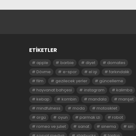
ETIKETLER
apple
barbie
diyet
domates
Dövme
e-spor
el işi
farkındalık
film
gezilecek yerler
güncelleme
hayvanat bahçesi
instagram
kalimba
kebap
kombin
mandala
manşet
mindfulness
moda
motosiklet
orgü
oyun
parmak izi
robot
romeo ve juliet
sanat
sinema
siri
sosyal medya
starbucks
tantra