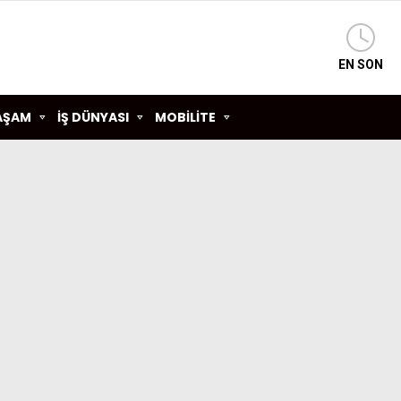
EN SON
AŞAM
İŞ DÜNYASI
MOBİLİTE