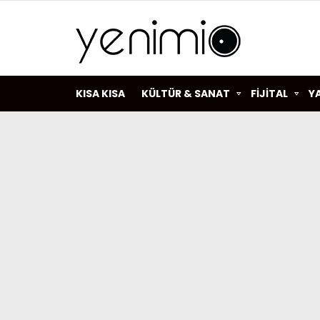
KISA KISA
KÜLTÜR & SANAT
FİJİTAL
Y