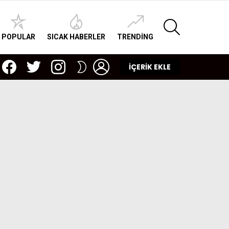
SEARCH
POPULAR
SICAK HABERLER
TRENDING
facebook
twitter
instagram
LOGIN
SWITCH
İÇERİK EKLE
SKIN