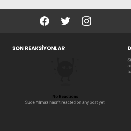
facebook
twitter
instagram
SON REAKSIYONLAR
D
Si
a
t
No Reactions
Sude Yılmaz hasn't reacted on any post yet.