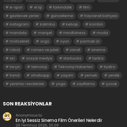
e-spor
el işi
farkındalık
film
gezilecek yerler
güncelleme
hayvanat bahçesi
instagram
kalimba
kebap
kombin
mandala
manşet
mindfulness
moda
motosiklet
orgü
oyun
parmak izi
robot
romeo ve juliet
sanat
sinema
siri
sosyal medya
starbucks
tantra
tarçın
teknoloji
Teknoloji Haberleri
tiyatro
trend
whatsapp
yaşam
yemek
yenilik
yenimio-secilenler
yoga
zayıflama
çocuk
SON REAKSIYONLAR
Anonymous to
En İyi Sessiz Sinema Film Önerileri Nelerdir
29 Temmuz 2026, 20:09