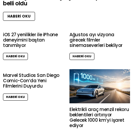
belli oldu
HABERI OKU
iOS 27 yenilikler ile iPhone
Ağustos ayı vizyona
deneyimini baştan
girecek filmler
tanımlıyor
sinemaseverleri bekliyor
HABERI OKU
HABERI OKU
Marvel Studios San Diego
Comic-Con’da Yeni
Filmlerini Duyurdu
HABERI OKU
Elektrikli araç menzil rekoru
beklentileri artırıyor
Gelecek 1000 km’yi işaret
ediyor