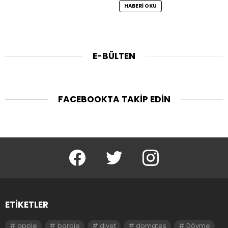
HABERI OKU
E-BÜLTEN
FACEBOOKTA TAKIP EDIN
facebook
twitter
instagram
ETIKETLER
apple
barbie
diyet
domates
Dövme