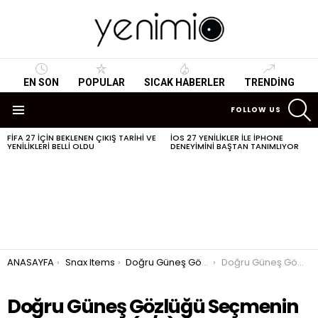
EN SON
POPULAR
SICAK HABERLER
TRENDING
S
FOLLOW US
Menu
FIFA 27 IÇIN BEKLENEN ÇIKIŞ TARIHI VE
IOS 27 YENILIKLER ILE IPHONE
SON
YENILIKLERI BELLI OLDU
DENEYIMINI BAŞTAN TANIMLIYOR
HABERLER
You are here:
ANASAYFA
Snax Items
Doğru Güneş Gözlüğü Seçmenin Püf Noktaları
Doğru Güneş Gözlüğü Seçmenin Püf Noktaları
Doğru Güneş Gözlüğü Seçmenin