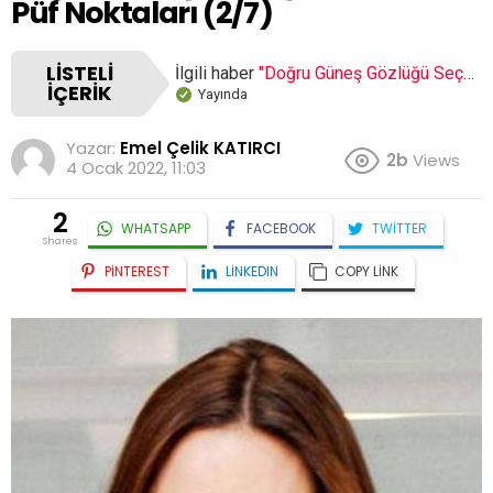
Püf Noktaları (2/7)
LISTELI
İlgili haber
"Doğru Güneş Gözlüğü Seçmenin Püf Noktaları"
İÇERIK
Yayında
Yazar:
Emel Çelik KATIRCI
2b
Views
4 Ocak 2022, 11:03
2
WHATSAPP
FACEBOOK
TWITTER
shares
PINTEREST
LINKEDIN
COPY LINK