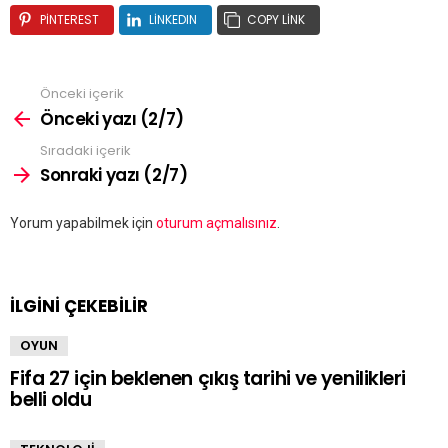
PINTEREST
LINKEDIN
COPY LINK
Önceki içerik
Önceki yazı (2/7)
Sıradaki içerik
Sonraki yazı (2/7)
Bir
Yorum yapabilmek için
oturum açmalısınız
.
yanıt
yazın
İLGİNİ ÇEKEBİLİR
OYUN
Fifa 27 için beklenen çıkış tarihi ve yenilikleri
belli oldu