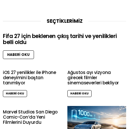
SEÇTİKLERİMİZ
Fifa 27 için beklenen çıkış tarihi ve yenilikleri
belli oldu
HABERI OKU
iOS 27 yenilikler ile iPhone
Ağustos ayı vizyona
deneyimini baştan
girecek filmler
tanımlıyor
sinemaseverleri bekliyor
HABERI OKU
HABERI OKU
Marvel Studios San Diego
Comic-Con’da Yeni
Filmlerini Duyurdu