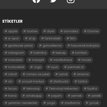
ETIKETLER
apple
barbie
diyet
domates
Dövme
e-spor
el işi
farkındalık
film
gezilecek yerler
güncelleme
hayvanat bahçesi
instagram
kalimba
kebap
kombin
mandala
manşet
mindfulness
moda
motosiklet
orgü
oyun
parmak izi
robot
romeo ve juliet
sanat
sinema
siri
sosyal medya
starbucks
tantra
tarçın
teknoloji
Teknoloji Haberleri
tiyatro
trend
whatsapp
yaşam
yemek
yenilik
yenimio-secilenler
yoga
zayıflama
çocuk