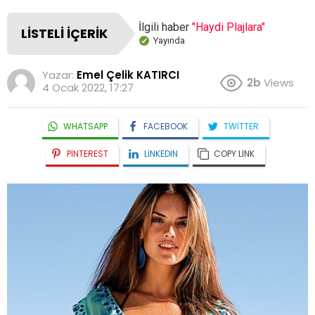
İlgili haber
"Haydi Plajlara"
LISTELI İÇERIK
Yayında
Yazar:
Emel Çelik KATIRCI
2b
Views
4 Ocak 2022, 17:27
WHATSAPP
FACEBOOK
TWITTER
PINTEREST
LINKEDIN
COPY LINK