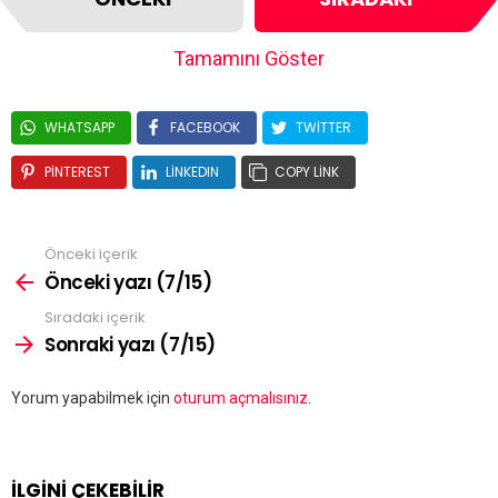
Tamamını Göster
WHATSAPP
FACEBOOK
TWITTER
PINTEREST
LINKEDIN
COPY LINK
Önceki içerik
Önceki yazı (7/15)
Sıradaki içerik
Sonraki yazı (7/15)
Bir
Yorum yapabilmek için
oturum açmalısınız
.
yanıt
yazın
İLGİNİ ÇEKEBİLİR