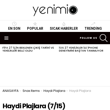
EN SON
POPULAR
SICAK HABERLER
TRENDING
S
FOLLOW US
Menu
FIFA 27 IÇIN BEKLENEN ÇIKIŞ TARIHI VE
IOS 27 YENILIKLER ILE IPHONE
SON
YENILIKLERI BELLI OLDU
DENEYIMINI BAŞTAN TANIMLIYOR
HABERLER
You are here:
ANASAYFA
Snax Items
Haydi Plajlara
Haydi Plajlara
Haydi Plajlara (7/15)