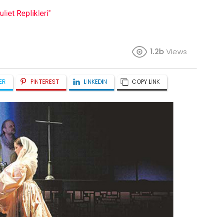
liet Replikleri"
1.2b
Views
ER
PINTEREST
LINKEDIN
COPY LINK