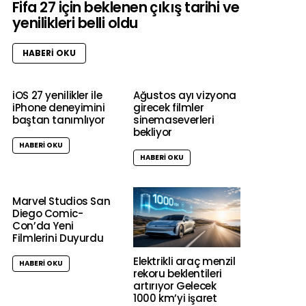
Fifa 27 için beklenen çıkış tarihi ve
yenilikleri belli oldu
HABERI OKU
iOS 27 yenilikler ile
Ağustos ayı vizyona
iPhone deneyimini
girecek filmler
baştan tanımlıyor
sinemaseverleri
bekliyor
HABERI OKU
HABERI OKU
Marvel Studios San
Diego Comic-
Con’da Yeni
Filmlerini Duyurdu
Elektrikli araç menzil
HABERI OKU
rekoru beklentileri
artırıyor Gelecek
1000 km’yi işaret