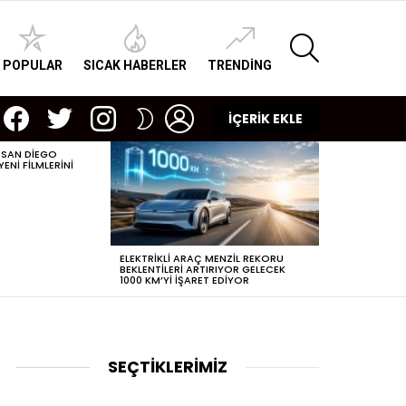
SEARCH
POPULAR
SICAK HABERLER
TRENDING
facebook
twitter
instagram
LOGIN
SWITCH
İÇERİK EKLE
SKIN
 SAN DIEGO
POPÜLERLEŞEN
NI FILMLERINI
DIJITAL ÇAĞDA
ELEKTRIKLI ARAÇ MENZIL REKORU
BEKLENTILERI ARTIRIYOR GELECEK
1000 KM’YI IŞARET EDIYOR
SEÇTİKLERİMİZ