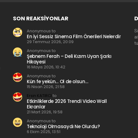
SON REAKSIYONLAR
D
Anonymous to
Si
En İyi Sessiz Sinema Film Önerileri Nelerdir
a
29 Temmuz 2026, 20:09
t
Anonymous to
Şebnem Ferah – Deli Kızım Uyan Şarkı
Hikayesi
16 Mayıs 2026, 10:42
Anonymous to
Kün fe yekün… Ol de olsun…
15 Nisan 2026, 21:58
Ersin KATIRCI
to
Etkinliklerde 2026 Trendi Video Wall
Ekranlar
21 Mart 2026, 19:58
Anonymous to
Teknoloji Olmasaydı Ne Olurdu?
6 Ekim 2025, 13:51