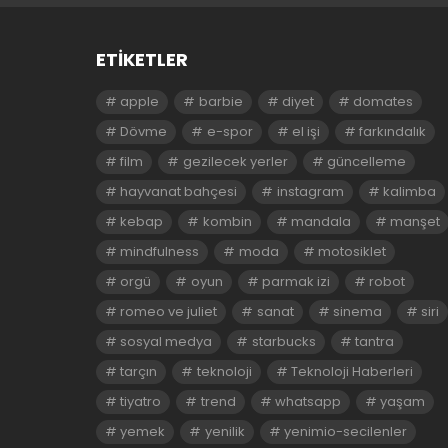
ETIKETLER
apple
barbie
diyet
domates
Dövme
e-spor
el işi
farkındalık
film
gezilecek yerler
güncelleme
hayvanat bahçesi
instagram
kalimba
kebap
kombin
mandala
manşet
mindfulness
moda
motosiklet
orgü
oyun
parmak izi
robot
romeo ve juliet
sanat
sinema
siri
sosyal medya
starbucks
tantra
tarçın
teknoloji
Teknoloji Haberleri
tiyatro
trend
whatsapp
yaşam
yemek
yenilik
yenimio-secilenler