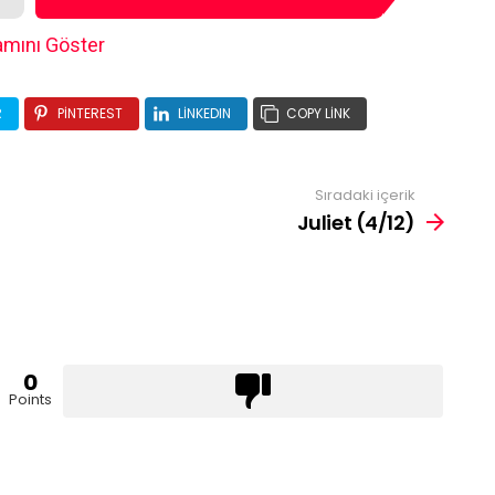
mını Göster
R
PINTEREST
LINKEDIN
COPY LINK
Sıradaki içerik
Juliet (4/12)
0
Points