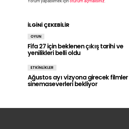
Bir
Yorum yapabilmek için
oturum açmalısınız
.
yanıt
yazın
İLGİNİ ÇEKEBİLİR
OYUN
Fifa 27 için beklenen çıkış tarihi ve
yenilikleri belli oldu
ETKİNLİKLER
Ağustos ayı vizyona girecek filmler
sinemaseverleri bekliyor