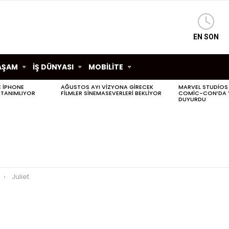
EN SON
AŞAM
İŞ DÜNYASI
MOBİLİTE
LE IPHONE
AĞUSTOS AYI VIZYONA GIRECEK
MARVEL STUDIOS
 TANIMLIYOR
FILMLER SINEMASEVERLERI BEKLIYOR
COMIC-CON’DA YE
DUYURDU
Juliet