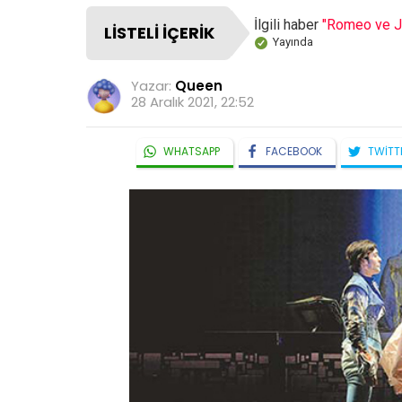
İlgili haber
"Romeo ve Ju
LISTELI İÇERIK
Yayında
Yazar:
Queen
28 Aralık 2021, 22:52
WHATSAPP
FACEBOOK
TWITT