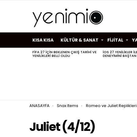
KISA KISA
KÜLTÜR & SANAT
FİJİTAL
Y
FIFA 27 IÇIN BEKLENEN ÇIKIŞ TARIHI VE
IOS 27 YENILIKLER I
SON
YENILIKLERI BELLI OLDU
DENEYIMINI BAŞTAN
HABERLER
You are here:
ANASAYFA
Snax Items
Romeo ve Juliet Replikleri
Juliet (4/12)