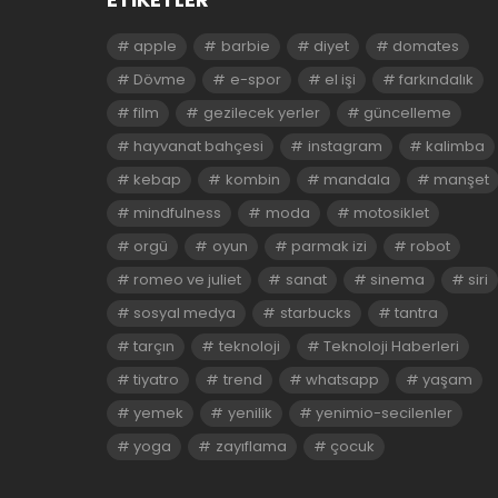
apple
barbie
diyet
domates
Dövme
e-spor
el işi
farkındalık
film
gezilecek yerler
güncelleme
hayvanat bahçesi
instagram
kalimba
kebap
kombin
mandala
manşet
mindfulness
moda
motosiklet
orgü
oyun
parmak izi
robot
romeo ve juliet
sanat
sinema
siri
sosyal medya
starbucks
tantra
tarçın
teknoloji
Teknoloji Haberleri
tiyatro
trend
whatsapp
yaşam
yemek
yenilik
yenimio-secilenler
yoga
zayıflama
çocuk