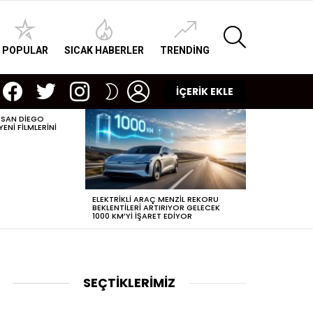
SEARCH
POPULAR
SICAK HABERLER
TRENDING
facebook
twitter
instagram
LOGIN
SWITCH
İÇERİK EKLE
SKIN
 SAN DIEGO
POPÜLERLEŞEN
NI FILMLERINI
DIJITAL ÇAĞDA
ELEKTRIKLI ARAÇ MENZIL REKORU
BEKLENTILERI ARTIRIYOR GELECEK
1000 KM’YI IŞARET EDIYOR
SEÇTİKLERİMİZ