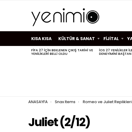
KISA KISA
KÜLTÜR & SANAT
FİJİTAL
Y
FIFA 27 IÇIN BEKLENEN ÇIKIŞ TARIHI VE
IOS 27 YENILIKLER I
SON
YENILIKLERI BELLI OLDU
DENEYIMINI BAŞTAN
HABERLER
You are here:
ANASAYFA
Snax Items
Romeo ve Juliet Replikleri
Juliet (2/12)