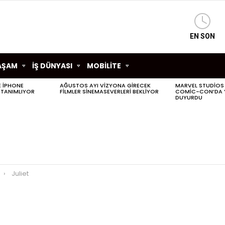
EN SON
AŞAM
İŞ DÜNYASI
MOBİLİTE
LE IPHONE
AĞUSTOS AYI VIZYONA GIRECEK
MARVEL STUDIOS
 TANIMLIYOR
FILMLER SINEMASEVERLERI BEKLIYOR
COMIC-CON’DA YE
DUYURDU
Juliet