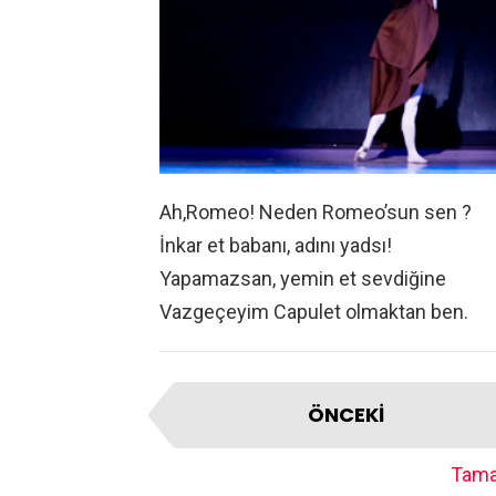
Ah,Romeo! Neden Romeo’sun sen ?
İnkar et babanı, adını yadsı!
Yapamazsan, yemin et sevdiğine
Vazgeçeyim Capulet olmaktan ben.
ÖNCEKI
Tama