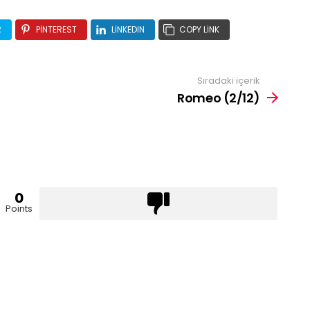
R
PINTEREST
LINKEDIN
COPY LINK
Sıradaki içerik
Romeo (2/12)
0
Points