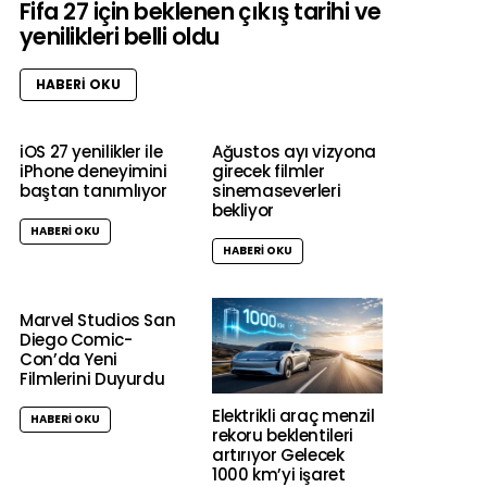
Fifa 27 için beklenen çıkış tarihi ve
yenilikleri belli oldu
HABERI OKU
iOS 27 yenilikler ile
Ağustos ayı vizyona
iPhone deneyimini
girecek filmler
baştan tanımlıyor
sinemaseverleri
bekliyor
HABERI OKU
HABERI OKU
Marvel Studios San
Diego Comic-
Con’da Yeni
Filmlerini Duyurdu
Elektrikli araç menzil
HABERI OKU
rekoru beklentileri
artırıyor Gelecek
1000 km’yi işaret