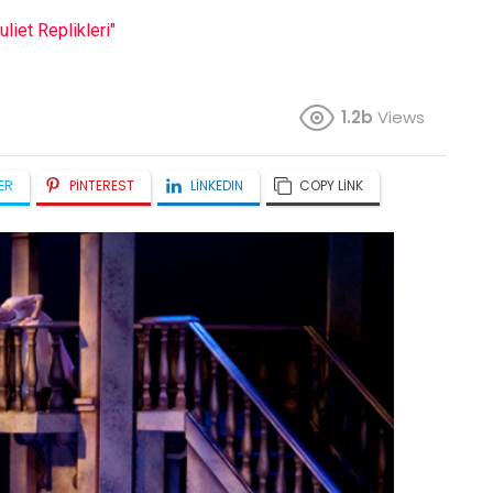
liet Replikleri"
1.2b
Views
ER
PINTEREST
LINKEDIN
COPY LINK