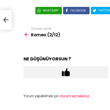
WHATSAPP
FACEBOOK
TWITTE
Önceki içerik
Romeo (2/12)
NE DÜŞÜNÜYORSUN ?
Bir
Yorum yapabilmek için
oturum açmalısınız
.
yanıt
yazın