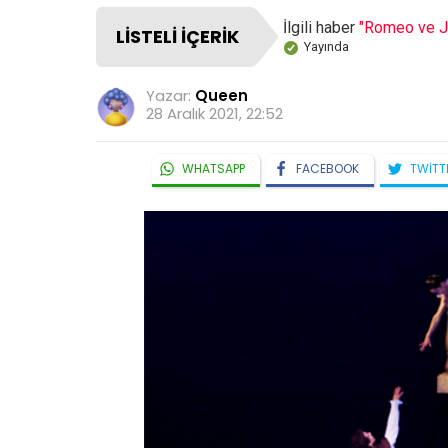
İlgili haber
"Romeo ve Ju
LISTELI İÇERIK
Yayında
Yazar:
Queen
28 Aralık 2021, 22:52
WHATSAPP
FACEBOOK
TWITT