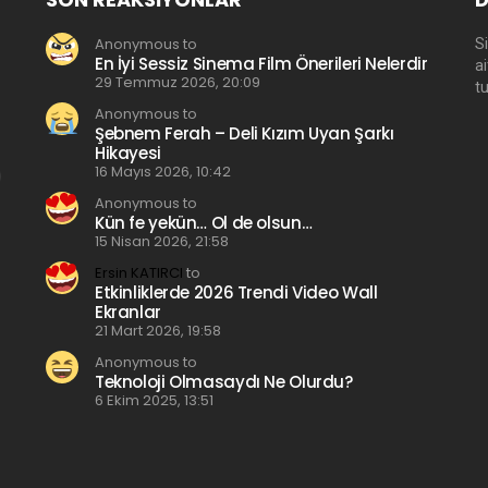
Anonymous to
Si
En İyi Sessiz Sinema Film Önerileri Nelerdir
a
29 Temmuz 2026, 20:09
t
Anonymous to
Şebnem Ferah – Deli Kızım Uyan Şarkı
Hikayesi
16 Mayıs 2026, 10:42
Anonymous to
Kün fe yekün… Ol de olsun…
15 Nisan 2026, 21:58
Ersin KATIRCI
to
Etkinliklerde 2026 Trendi Video Wall
Ekranlar
21 Mart 2026, 19:58
Anonymous to
Teknoloji Olmasaydı Ne Olurdu?
6 Ekim 2025, 13:51