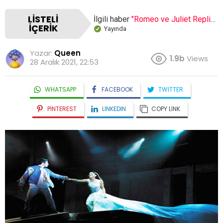
LISTELI
İlgili haber
"Romeo ve Juliet Replikleri"
İÇERIK
Yayında
Yazar:
Queen
1.9b
Views
28 Aralık 2021, 22:53
WHATSAPP
FACEBOOK
TWITTER
PINTEREST
LINKEDIN
COPY LINK