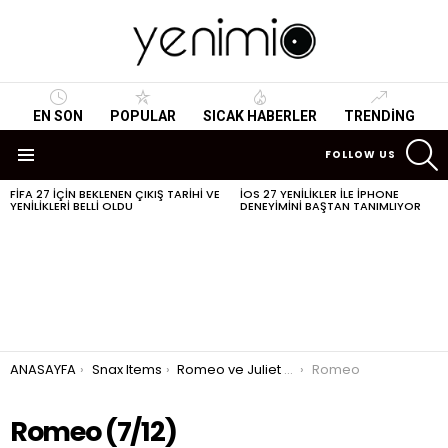
EN SON
POPULAR
SICAK HABERLER
TRENDING
S
FOLLOW US
Menu
FIFA 27 IÇIN BEKLENEN ÇIKIŞ TARIHI VE
IOS 27 YENILIKLER ILE IPHONE
SON
YENILIKLERI BELLI OLDU
DENEYIMINI BAŞTAN TANIMLIYOR
HABERLER
You are here:
ANASAYFA
Snax Items
Romeo ve Juliet Replikleri
Romeo
Romeo (7/12)