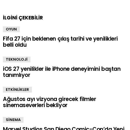
yazın
İLGİNİ ÇEKEBİLİR
OYUN
Fifa 27 için beklenen çıkış tarihi ve yenilikleri
belli oldu
TEKNOLOJİ
iOS 27 yenilikler ile iPhone deneyimini baştan
tanımlıyor
ETKİNLİKLER
Ağustos ayı vizyona girecek filmler
sinemaseverleri bekliyor
SİNEMA
Marvel Studios San Diego Comic-Con’da Yeni