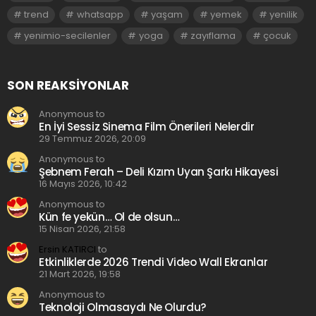
trend
whatsapp
yaşam
yemek
yenilik
yenimio-secilenler
yoga
zayıflama
çocuk
SON REAKSIYONLAR
Anonymous to
En İyi Sessiz Sinema Film Önerileri Nelerdir
29 Temmuz 2026, 20:09
Anonymous to
Şebnem Ferah – Deli Kızım Uyan Şarkı Hikayesi
16 Mayıs 2026, 10:42
Anonymous to
Kün fe yekün… Ol de olsun…
15 Nisan 2026, 21:58
Ersin KATIRCI
to
Etkinliklerde 2026 Trendi Video Wall Ekranlar
21 Mart 2026, 19:58
Anonymous to
Teknoloji Olmasaydı Ne Olurdu?