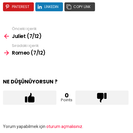
PINTEREST
LINKEDIN
COPY LINK
Önceki içerik
Juliet (7/12)
Sıradaki içerik
Romeo (7/12)
NE DÜŞÜNÜYORSUN ?
0
Points
Bir
Yorum yapabilmek için
oturum açmalısınız
.
yanıt