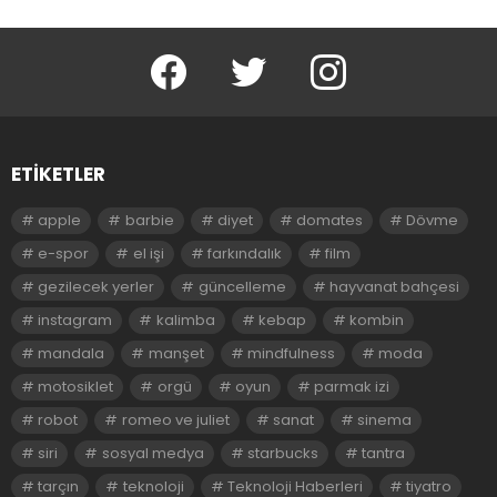
facebook
twitter
instagram
ETIKETLER
apple
barbie
diyet
domates
Dövme
e-spor
el işi
farkındalık
film
gezilecek yerler
güncelleme
hayvanat bahçesi
instagram
kalimba
kebap
kombin
mandala
manşet
mindfulness
moda
motosiklet
orgü
oyun
parmak izi
robot
romeo ve juliet
sanat
sinema
siri
sosyal medya
starbucks
tantra
tarçın
teknoloji
Teknoloji Haberleri
tiyatro