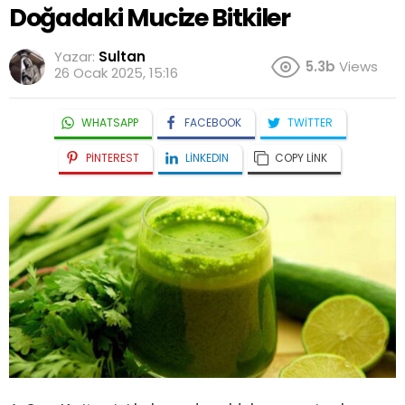
Doğadaki Mucize Bitkiler
Yazar:
Sultan
5.3b
Views
26 Ocak 2025, 15:16
WHATSAPP
FACEBOOK
TWITTER
PINTEREST
LINKEDIN
COPY LINK