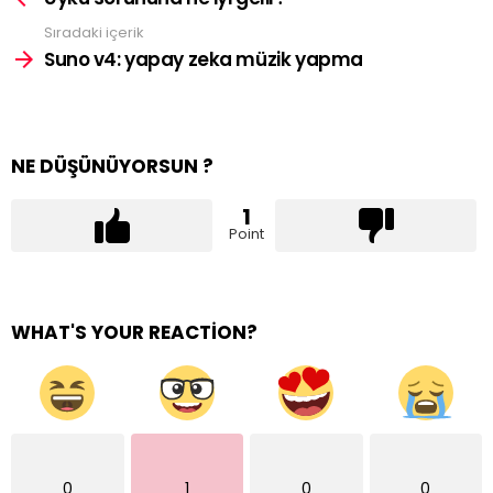
Sıradaki içerik
Suno v4: yapay zeka müzik yapma
NE DÜŞÜNÜYORSUN ?
1
Point
WHAT'S YOUR REACTION?
0
1
0
0