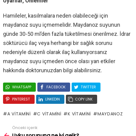
Uyarılar, Önlemler
Hamileler, kasılmalara neden olabileceği için
maydanoz suyu içmemelidir. Maydanoz suyunun
günde 30-50 ml’den fazla tüketilmesi önerilmez. İdrar
söktürücü ilaç veya herhangi bir sağlık sorunu
nedeniyle düzenli olarak ilaç kullanıyorsanız
maydanoz suyu içmeden önce olası yan etkiler
hakkında doktorunuzdan bilgi alabilirsiniz.
WHATSAPP
FACEBOOK
TWITTER
PINTEREST
LINKEDIN
COPY LINK
A VITAMINI
C VITAMINI
K VITAMINI
MAYDANOZ
Önceki içerik
Uyku sorununa ne iyi gelir?