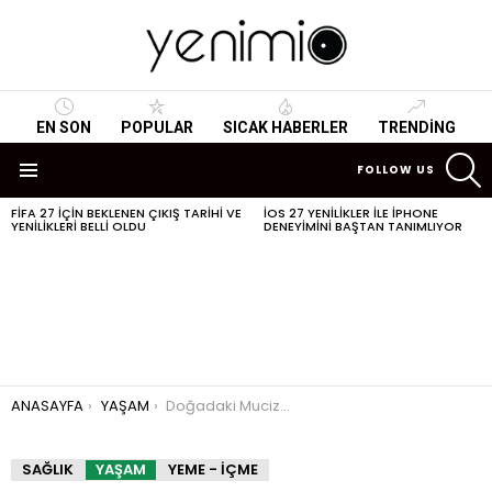
EN SON
POPULAR
SICAK HABERLER
TRENDING
S
FOLLOW US
Menu
FIFA 27 IÇIN BEKLENEN ÇIKIŞ TARIHI VE
IOS 27 YENILIKLER ILE IPHONE
SON
YENILIKLERI BELLI OLDU
DENEYIMINI BAŞTAN TANIMLIYOR
HABERLER
You are here:
ANASAYFA
YAŞAM
Doğadaki Mucize Bitkiler
SAĞLIK
YAŞAM
YEME - İÇME