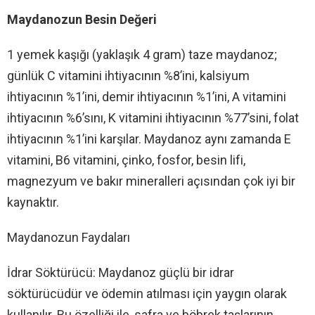
Maydanozun Besin Değeri
1 yemek kaşığı (yaklaşık 4 gram) taze maydanoz;
günlük C vitamini ihtiyacının %8’ini, kalsiyum
ihtiyacının %1’ini, demir ihtiyacının %1’ini, A vitamini
ihtiyacının %6’sını, K vitamini ihtiyacının %77’sini, folat
ihtiyacının %1’ini karşılar. Maydanoz aynı zamanda E
vitamini, B6 vitamini, çinko, fosfor, besin lifi,
magnezyum ve bakır mineralleri açısından çok iyi bir
kaynaktır.
Maydanozun Faydaları
İdrar Söktürücü: Maydanoz güçlü bir idrar
söktürücüdür ve ödemin atılması için yaygın olarak
kullanılır. Bu özelliği ile, safra ve böbrek taşlarının