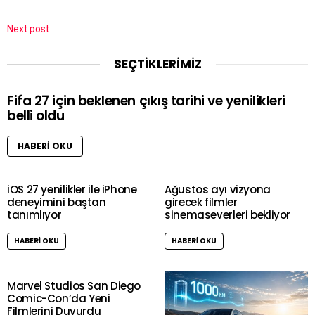
Next post
SEÇTİKLERİMİZ
Fifa 27 için beklenen çıkış tarihi ve yenilikleri
belli oldu
HABERI OKU
iOS 27 yenilikler ile iPhone
Ağustos ayı vizyona
deneyimini baştan
girecek filmler
tanımlıyor
sinemaseverleri bekliyor
HABERI OKU
HABERI OKU
Marvel Studios San Diego
Comic-Con’da Yeni
Filmlerini Duyurdu