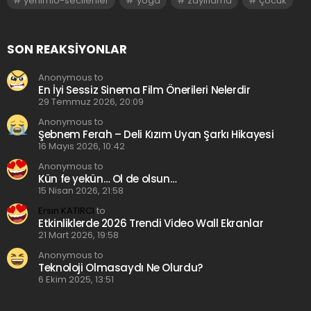
yenimio-secilenler
yoga
zayıflama
çocuk
SON REAKSIYONLAR
Anonymous to
En İyi Sessiz Sinema Film Önerileri Nelerdir
29 Temmuz 2026, 20:09
Anonymous to
Şebnem Ferah – Deli Kızım Uyan Şarkı Hikayesi
16 Mayıs 2026, 10:42
Anonymous to
Kün fe yekün… Ol de olsun…
15 Nisan 2026, 21:58
Ersin KATIRCI
to
Etkinliklerde 2026 Trendi Video Wall Ekranlar
21 Mart 2026, 19:58
Anonymous to
Teknoloji Olmasaydı Ne Olurdu?
6 Ekim 2025, 13:51