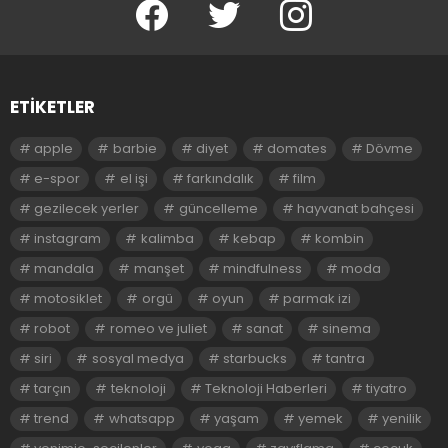
facebook
twitter
instagram
ETIKETLER
apple
barbie
diyet
domates
Dövme
e-spor
el işi
farkındalık
film
gezilecek yerler
güncelleme
hayvanat bahçesi
instagram
kalimba
kebap
kombin
mandala
manşet
mindfulness
moda
motosiklet
orgü
oyun
parmak izi
robot
romeo ve juliet
sanat
sinema
siri
sosyal medya
starbucks
tantra
tarçın
teknoloji
Teknoloji Haberleri
tiyatro
trend
whatsapp
yaşam
yemek
yenilik