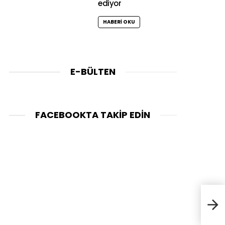
ediyor
HABERI OKU
E-BÜLTEN
FACEBOOKTA TAKIP EDIN
Prot