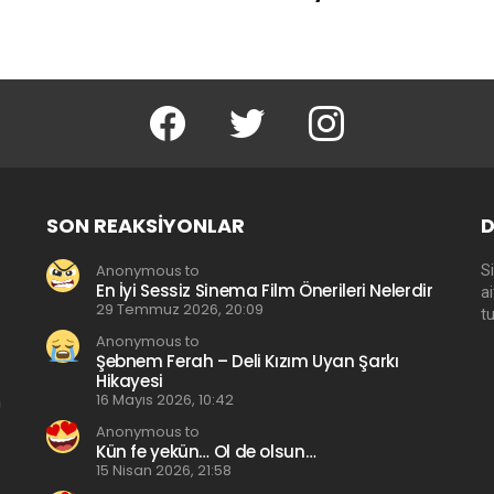
facebook
twitter
instagram
SON REAKSIYONLAR
D
Anonymous to
Si
En İyi Sessiz Sinema Film Önerileri Nelerdir
a
29 Temmuz 2026, 20:09
t
Anonymous to
Şebnem Ferah – Deli Kızım Uyan Şarkı
Hikayesi
16 Mayıs 2026, 10:42
Anonymous to
Kün fe yekün… Ol de olsun…
15 Nisan 2026, 21:58