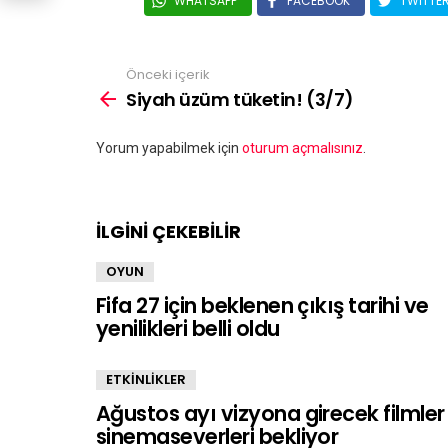
WHATSAPP
FACEBOOK
TWITTE
Önceki içerik
Siyah üzüm tüketin! (3/7)
Bir
Yorum yapabilmek için
oturum açmalısınız
.
yanıt
yazın
İLGİNİ ÇEKEBİLİR
OYUN
Fifa 27 için beklenen çıkış tarihi ve
yenilikleri belli oldu
ETKİNLİKLER
Ağustos ayı vizyona girecek filmler
sinemaseverleri bekliyor