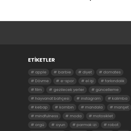
ETIKETLER
apple
barbie
diyet
domates
Dövme
e-spor
el işi
farkındalık
film
gezilecek yerler
güncelleme
hayvanat bahçesi
instagram
kalimba
kebap
kombin
mandala
manşet
mindfulness
moda
motosiklet
orgü
oyun
parmak izi
robot