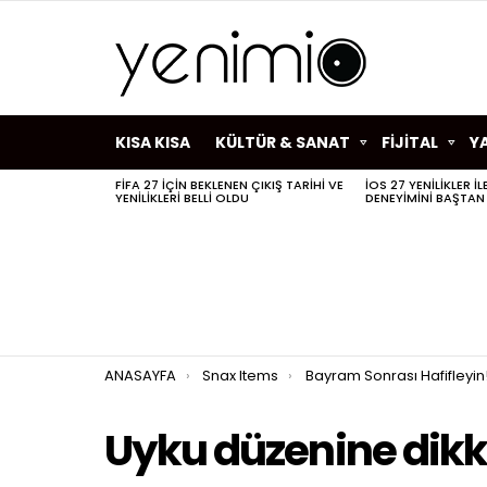
KISA KISA
KÜLTÜR & SANAT
FİJİTAL
Y
FIFA 27 IÇIN BEKLENEN ÇIKIŞ TARIHI VE
IOS 27 YENILIKLER I
SON
YENILIKLERI BELLI OLDU
DENEYIMINI BAŞTAN
HABERLER
You are here:
ANASAYFA
Snax Items
Bayram Sonrası Hafifleyin
Uyku düzenine dikk