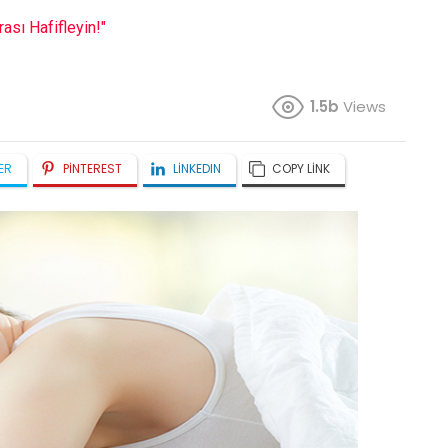
ası Hafifleyin!"
1.5b
Views
ER
PINTEREST
LINKEDIN
COPY LINK