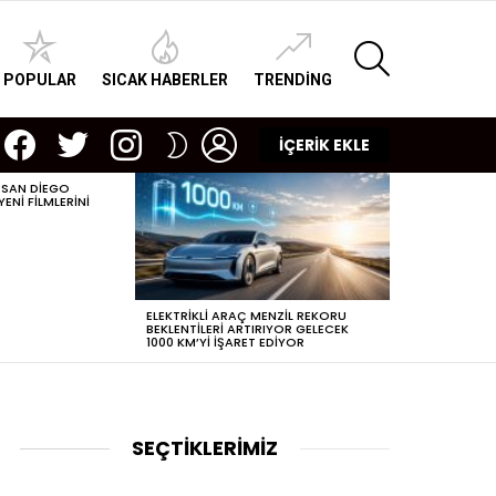
SEARCH
POPULAR
SICAK HABERLER
TRENDING
facebook
twitter
instagram
LOGIN
SWITCH
İÇERİK EKLE
SKIN
 SAN DIEGO
POPÜLERLEŞEN
NI FILMLERINI
DIJITAL ÇAĞDA
ELEKTRIKLI ARAÇ MENZIL REKORU
BEKLENTILERI ARTIRIYOR GELECEK
1000 KM’YI IŞARET EDIYOR
SEÇTİKLERİMİZ