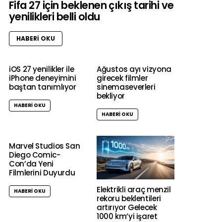
Fifa 27 için beklenen çıkış tarihi ve
yenilikleri belli oldu
HABERI OKU
iOS 27 yenilikler ile
Ağustos ayı vizyona
iPhone deneyimini
girecek filmler
baştan tanımlıyor
sinemaseverleri
bekliyor
HABERI OKU
HABERI OKU
Marvel Studios San
Diego Comic-
Con’da Yeni
Filmlerini Duyurdu
Elektrikli araç menzil
HABERI OKU
rekoru beklentileri
artırıyor Gelecek
1000 km’yi işaret