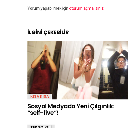
Bir
Yorum yapabilmek için
oturum açmalısınız
.
yanıt
yazın
İLGİNİ ÇEKEBİLİR
KISA KISA
Sosyal Medyada Yeni Çılgınlık:
“self-five”!
TEKNOLOJİ