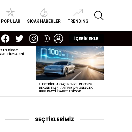
SEARCH
POPULAR
SICAK HABERLER
TRENDING
facebook
twitter
instagram
LOGIN
SWITCH
İÇERİK EKLE
SKIN
 SAN DIEGO
POPÜLERLEŞEN
NI FILMLERINI
DIJITAL ÇAĞDA
ELEKTRIKLI ARAÇ MENZIL REKORU
BEKLENTILERI ARTIRIYOR GELECEK
1000 KM’YI IŞARET EDIYOR
SEÇTİKLERİMİZ