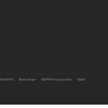
NASAYFA
Bize Ulaşın
GDPR Privacy policy
Fijital