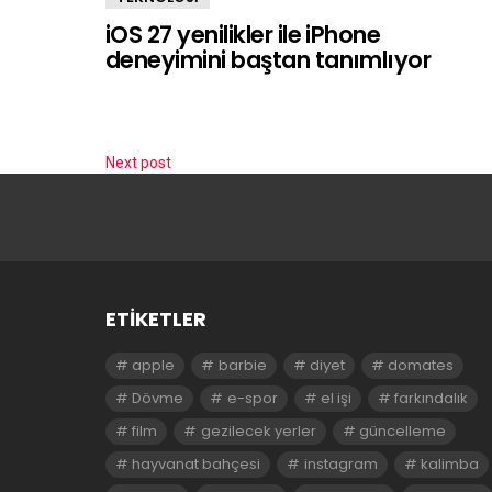
iOS 27 yenilikler ile iPhone
deneyimini baştan tanımlıyor
Next post
ETIKETLER
apple
barbie
diyet
domates
Dövme
e-spor
el işi
farkındalık
film
gezilecek yerler
güncelleme
hayvanat bahçesi
instagram
kalimba