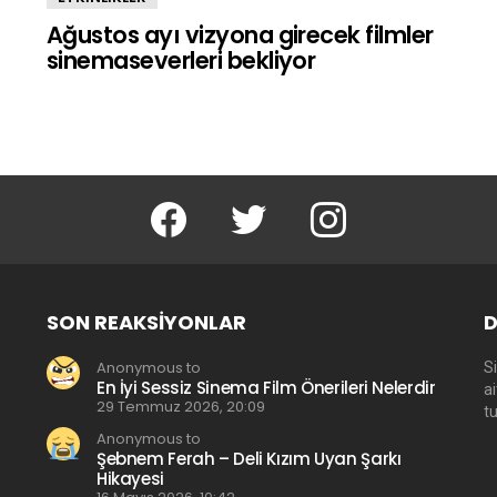
Ağustos ayı vizyona girecek filmler
sinemaseverleri bekliyor
facebook
twitter
instagram
SON REAKSIYONLAR
D
Anonymous to
Si
En İyi Sessiz Sinema Film Önerileri Nelerdir
a
29 Temmuz 2026, 20:09
t
Anonymous to
Şebnem Ferah – Deli Kızım Uyan Şarkı
Hikayesi