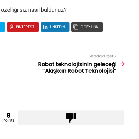
özelliği siz nasıl buldunuz?
R
PINTEREST
LINKEDIN
COPY LINK
Sıradaki içerik
Robot teknolojisinin geleceği
“Akışkan Robot Teknolojisi”
8
Points