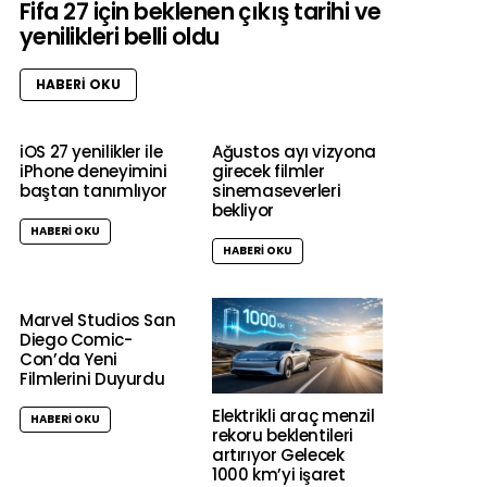
Fifa 27 için beklenen çıkış tarihi ve
yenilikleri belli oldu
HABERI OKU
iOS 27 yenilikler ile
Ağustos ayı vizyona
iPhone deneyimini
girecek filmler
baştan tanımlıyor
sinemaseverleri
bekliyor
HABERI OKU
HABERI OKU
Marvel Studios San
Diego Comic-
Con’da Yeni
Filmlerini Duyurdu
Elektrikli araç menzil
HABERI OKU
rekoru beklentileri
artırıyor Gelecek
1000 km’yi işaret