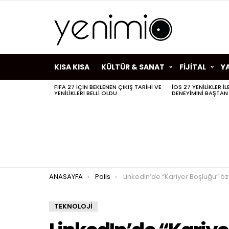
KISA KISA
KÜLTÜR & SANAT
FİJİTAL
Y
FIFA 27 IÇIN BEKLENEN ÇIKIŞ TARIHI VE
IOS 27 YENILIKLER I
SON
YENILIKLERI BELLI OLDU
DENEYIMINI BAŞTAN
HABERLER
You are here:
ANASAYFA
Polls
LinkedIn’de “Kariyer Boşluğu” öze
TEKNOLOJİ