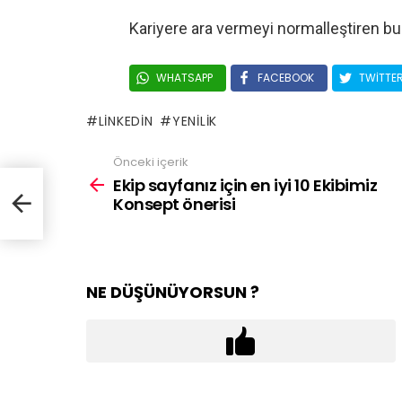
Kariyere ara vermeyi normalleştiren bu 
WHATSAPP
FACEBOOK
TWITTE
LINKEDIN
YENILIK
Önceki içerik
Ekip sayfanız için en iyi 10 Ekibimiz
Konsept önerisi
NE DÜŞÜNÜYORSUN ?