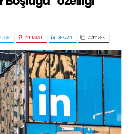
 Boşluğu” özelliği
ITTER
PINTEREST
LINKEDIN
COPY LINK