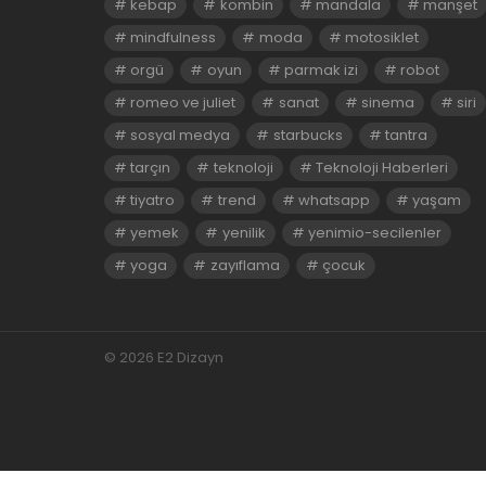
kebap
kombin
mandala
manşet
mindfulness
moda
motosiklet
orgü
oyun
parmak izi
robot
romeo ve juliet
sanat
sinema
siri
sosyal medya
starbucks
tantra
tarçın
teknoloji
Teknoloji Haberleri
tiyatro
trend
whatsapp
yaşam
yemek
yenilik
yenimio-secilenler
yoga
zayıflama
çocuk
© 2026 E2 Dizayn