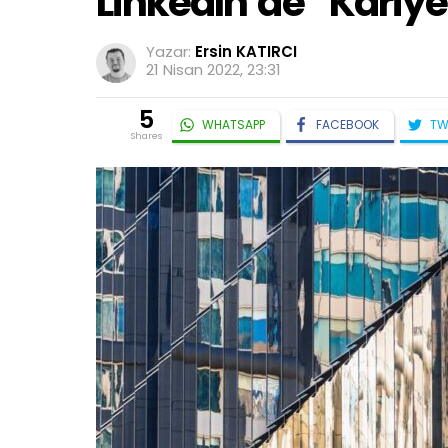
LinkedIn’de “Kariyer
Yazar:
Ersin KATIRCI
21 Nisan 2022, 23:31
5
WHATSAPP
FACEBOOK
TW
shares